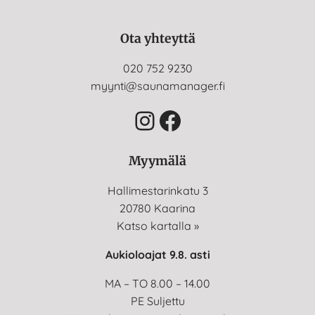
Ota yhteyttä
020 752 9230
myynti@saunamanager.fi
Instagram
Facebook
Myymälä
Hallimestarinkatu 3
20780 Kaarina
Katso kartalla »
Aukioloajat 9.8. asti
MA – TO 8.00 – 14.00
PE Suljettu