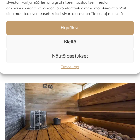
sivuston kävijämäärien analysoimiseen, sosiaalisen median
materiaalilaskennan.
ominaisuuksien tukemiseen ja kohdentaaksemme markkinointia. Voit
Lue lisää »
aina muuttaa evästeasetuksiasi sivun alareunan Tietosuoja-linkistä.
Hyväksy
Kiellä
Näytä asetukset
Palveluihimme kuuluvat mm.
Tietosuoja