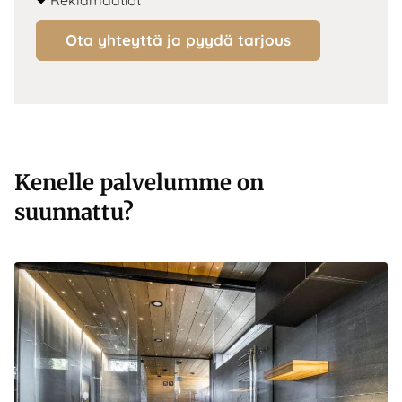
Reklamaatiot
Ota yhteyttä ja pyydä tarjous
Kenelle palvelumme on
suunnattu?