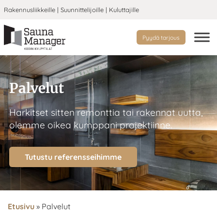
Rakennusliikkeille
|
Suunnittelijoille
|
Kuluttajille
Pyydä tarjous
Palvelut
Harkitset sitten remonttia tai rakennat uutta,
olemme oikea kumppani projektiinne.
Tutustu referensseihimme
Etusivu
»
Palvelut