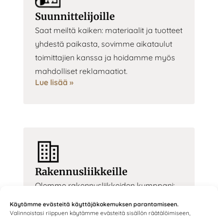
Suunnittelijoille
Saat meiltä kaiken: materiaalit ja tuotteet
yhdestä paikasta, sovimme aikataulut
toimittajien kanssa ja hoidamme myös
mahdolliset reklamaatiot.
Lue lisää »
Rakennusliikkeille
Olemme rakennusliikkeiden kumppani:
tarjoamme materiaalit ja asiakas saa
Käytämme evästeitä käyttäjäkokemuksen parantamiseen.
meiltä myös valmiin suunnittelutyön sekä
Valinnoistasi riippuen käytämme evästeitä sisällön räätälöimiseen,