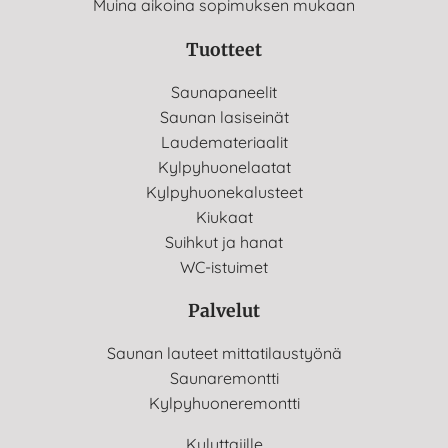
Muina aikoina sopimuksen mukaan
Tuotteet
Saunapaneelit
Saunan lasiseinät
Laudemateriaalit
Kylpyhuonelaatat
Kylpyhuonekalusteet
Kiukaat
Suihkut ja hanat
WC-istuimet
Palvelut
Saunan lauteet mittatilaustyönä
Saunaremontti
Kylpyhuoneremontti
Kuluttajille