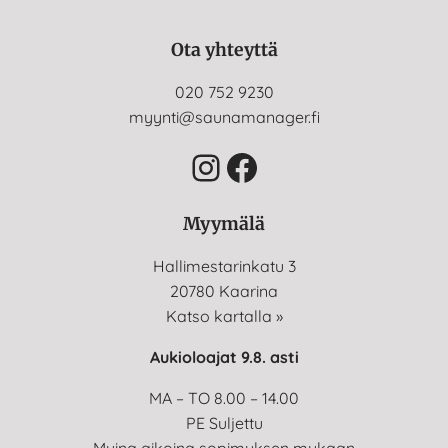
Ota yhteyttä
020 752 9230
myynti@saunamanager.fi
Instagram
Facebook
Myymälä
Hallimestarinkatu 3
20780 Kaarina
Katso kartalla »
Aukioloajat 9.8. asti
MA – TO 8.00 – 14.00
PE Suljettu