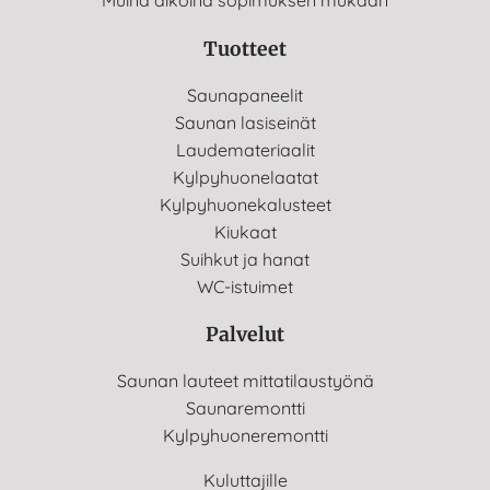
Muina aikoina sopimuksen mukaan
Tuotteet
Saunapaneelit
Saunan lasiseinät
Laudemateriaalit
Kylpyhuonelaatat
Kylpyhuonekalusteet
Kiukaat
Suihkut ja hanat
WC-istuimet
Palvelut
Saunan lauteet mittatilaustyönä
Saunaremontti
Kylpyhuoneremontti
Kuluttajille