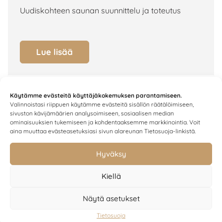
Uudiskohteen saunan suunnittelu ja toteutus
Lue lisää
Käytämme evästeitä käyttäjäkokemuksen parantamiseen.
Valinnoistasi riippuen käytämme evästeitä sisällön räätälöimiseen,
sivuston kävijämäärien analysoimiseen, sosiaalisen median
ominaisuuksien tukemiseen ja kohdentaaksemme markkinointia. Voit
aina muuttaa evästeasetuksiasi sivun alareunan Tietosuoja-linkistä.
Hyväksy
Kiellä
Näytä asetukset
Tietosuoja