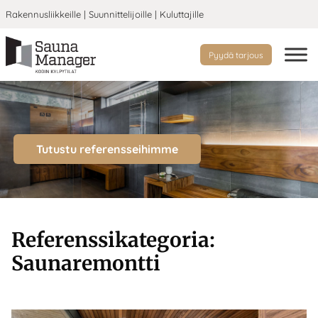
Rakennusliikkeille
|
Suunnittelijoille
|
Kuluttajille
Pyydä tarjous
Tutustu referensseihimme
Referenssikategoria:
Saunaremontti